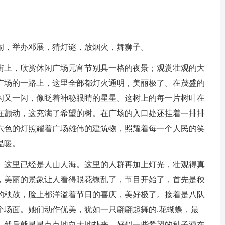
闹，举办邓展，猜灯谜，放烟火，舞狮子。
街上，欣赏休闲广场元宵节别具一格的夜景；观赏壮观的大
广场的一路上，这里全部都灯火通明，美丽极了。在茂盛的
闪又一闪，像眨着神秘眼睛的星星。这树上的每一片树叶在
在颤动，这充满了希望的树。在广场的入口处还挂着一排排
六色的灯照耀着广场雄伟的建筑物，照耀着每一个人民的笑
温暖。
。这里已经是人山人海。这里的人群再加上灯光，壮观得真
，美丽的景象让人看得眼花缭乱了，节目开始了，首先是秧
的秧鼓，脸上都洋溢着节日的喜庆，美好极了。接着是八队
个场面。她们动作优美，犹如一只翩翩起舞的.花蝴蝶，最
，然后就星星点点地向大地扑来，好似一些希望的种子洒在