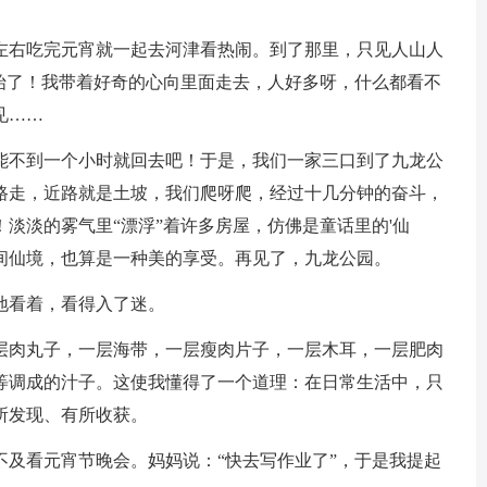
点左右吃完元宵就一起去河津看热闹。到了那里，只见人山人
开始了！我带着好奇的心向里面走去，人好多呀，什么都看不
见……
能不到一个小时就回去吧！于是，我们一家三口到了九龙公
路走，近路就是土坡，我们爬呀爬，经过十几分钟的奋斗，
淡淡的雾气里“漂浮”着许多房屋，仿佛是童话里的'仙
间仙境，也算是一种美的享受。再见了，九龙公园。
地看着，看得入了迷。
层肉丸子，一层海带，一层瘦肉片子，一层木耳，一层肥肉
等调成的汁子。这使我懂得了一个道理：在日常生活中，只
所发现、有所收获。
不及看元宵节晚会。妈妈说：“快去写作业了”，于是我提起