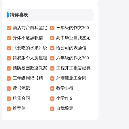
文(精选3篇)
文
猜你喜欢
酒店前台自我鉴定
三年级的作文300
身体不适辞职信
字集合5篇
高中毕业自我鉴定
《爱吃的水果》说
(合集15篇)
给公司的表扬信
课稿
简易版个人房屋租
六年级的作文300
赁合同
预防校园欺凌教案
字【集锦6篇】
工程开工报告经典
三年级周记【精
15篇
外墙漆施工合同
选】
读书笔记
教学心得
租赁合同
小学作文
推荐信
自我鉴定