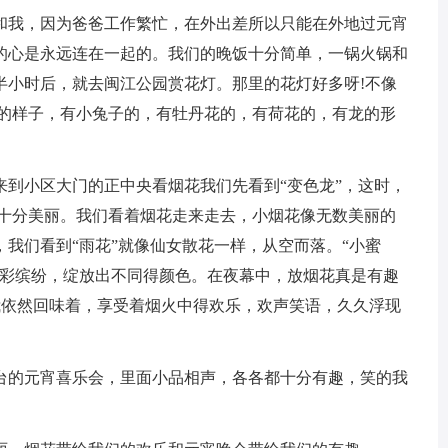
和我，因为爸爸工作繁忙，在外出差所以只能在外地过元宵
的心是永远连在一起的。我们的晚饭十分简单，一锅火锅和
半小时后，就去闽江公园赏花灯。那里的花灯好多呀!不像
各的样子，有小兔子的，有牡丹花的，有荷花的，有龙的形
来到小区大门的正中央看烟花我们先看到“变色龙”，这时，
色，十分美丽。我们看着烟花走来走去，小烟花像无数美丽的
我们看到“雨花”就像仙女散花一样，从空而落。“小蜜
五彩缤纷，绽放出不同得颜色。在夜幕中，放烟花真是有趣
我依然回味着，享受着烟火中得欢乐，欢声笑语，久久浮现
台的元宵喜乐会，里面小品相声，各各都十分有趣，笑的我