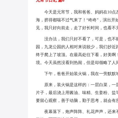
元宵节日记 篇6
今天是元宵节，我和爸爸、妈妈在10
海，挤得都喘不过气来了！“咚咚”，演出
见，我只好向前走，走了好长时间，也看不
没办法，我们只好不看了，可是，也不
园，九龙公园的人相对来说较少，我们抄近
终于爬上了坡顶。在最高处往下看，好美啊！
境。今天虽然没看到热闹，但是却领略了人
下午，爸爸开始装火锅，我在一旁默默
原来，装火锅是这样的：一层白菜，一
片子，最后浇上用酱油、味精、生姜粉、盐
要留心观察，善于动脑，勤于思考，就会有
夜幕落下，炮声阵阵、礼花声声，还来