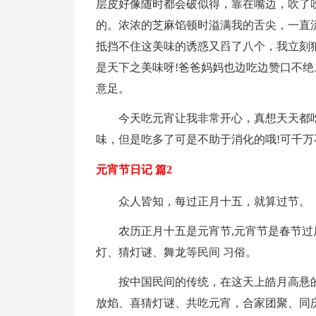
层皮好像随时都会破似得，靠在嘴边，吹了
的。浓浓的芝麻馅顿时溢满我的舌尖，一直
抵挡不住这美味的诱惑又舀了八个，我立刻狼
是天下之美味呀!爸爸妈妈也边吃边赞口不
意足。
今天吃元宵让我非常开心，真想天天都
味，但是吃多了可是不助于消化的哦!可千万
元宵节日记 篇2
众人皆知，每过正月十五，就算过节。
农历正月十五是元宵节,元宵节是春节
灯、猜灯谜、舞龙等民间 习俗。
按中国民间的传统，在这天上皓月高悬
放焰、喜猜灯谜、共吃元宵，合家团聚、同