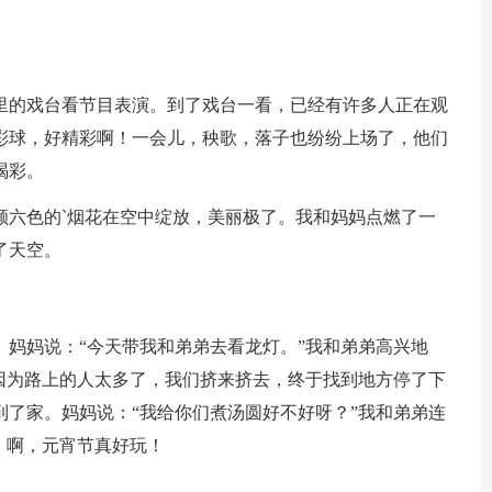
里的戏台看节目表演。到了戏台一看，已经有许多人正在观
彩球，好精彩啊！一会儿，秧歌，落子也纷纷上场了，他们
喝彩。
颜六色的`烟花在空中绽放，美丽极了。我和妈妈点燃了一
了天空。
。妈妈说：“今天带我和弟弟去看龙灯。”我和弟弟高兴地
，因为路上的人太多了，我们挤来挤去，终于找到地方停了下
到了家。妈妈说：“我给你们煮汤圆好不好呀？”我和弟弟连
。啊，元宵节真好玩！