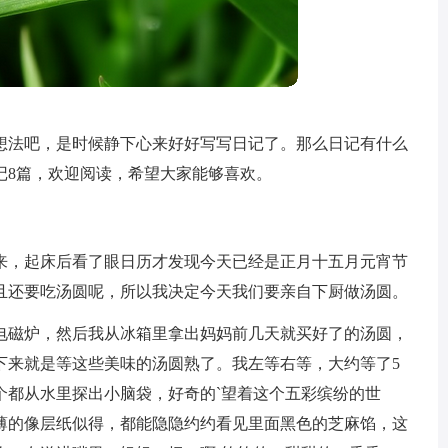
想法吧，是时候静下心来好好写写日记了。那么日记有什么
记8篇，欢迎阅读，希望大家能够喜欢。
来，起床后看了眼日历才发现今天已经是正月十五月元宵节
且还要吃汤圆呢，所以我决定今天我们要亲自下厨做汤圆。
电磁炉，然后我从冰箱里拿出妈妈前几天就买好了的汤圆，
下来就是等这些美味的汤圆熟了。我左等右等，大约等了5
个都从水里探出小脑袋，好奇的`望着这个五彩缤纷的世
薄的像层纸似得，都能隐隐约约看见里面黑色的芝麻馅，这