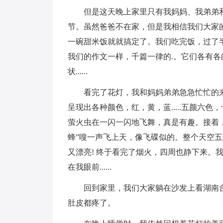
但是这天晚上家里只有我妈妈、我弟弟
节。虽然爸爸不在家，但是我相信我们大家
一碗甜米饭就就搞定了。我们吃完饭，过了
我们的作文一样，千篇一律的.。它们各有
状......
看完了花灯，我和妈妈弟弟急急忙忙的
呈现出各种颜色，红，黄，蓝.....五颜六
萤火虫在一闪一闪地飞舞，真是有趣。接着，
蜂”嗖一声飞上天，像飞碟似的。整个天空
又漂亮! 终于看完了烟火，四周也静下来。
在我眼前......
回到家里，我们大家躺在沙发上看湖南
肚皮都疼了。