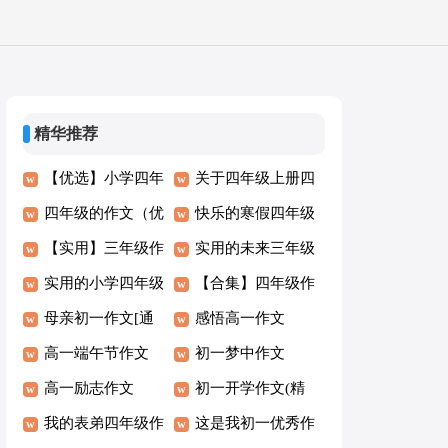
精华推荐
【优选】小学四年
关于四年级上册四
级作文7篇
四年级的作文（优
单元作文300字锦
快乐的寒假四年级
秀）
【实用】三年级作
集10篇
作文
实用的未来三年级
文
实用的小学四年级
作文范例（10篇）
【合集】四年级作
作文（通用）
母亲初一作文[通
文8篇
感悟高一作文
用]
高一端午节作文
初一梦中作文
高一励志作文
初一开学作文(精
我的表弟四年级作
华15篇)
这是我初一优秀作