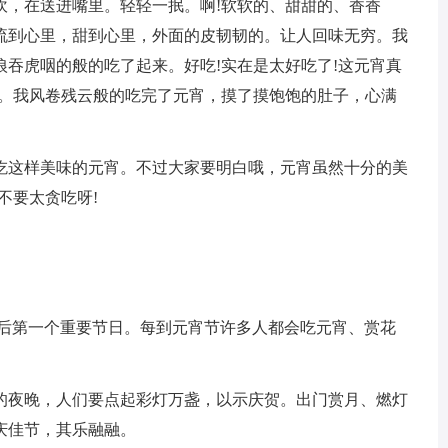
吹，在送进嘴里。轻轻一抿。啊!软软的、甜甜的、香香
流到心里，甜到心里，外面的皮韧韧的。让人回味无穷。我
吞虎咽的般的吃了起来。好吃!实在是太好吃了!这元宵真
绝。我风卷残云般的吃完了元宵，摸了摸饱饱的肚子，心满
吃这样美味的元宵。不过大家要明白哦，元宵虽然十分的美
不要太贪吃呀!
过后第一个重要节日。每到元宵节许多人都会吃元宵、赏花
的夜晚，人们要点起彩灯万盏，以示庆贺。出门赏月、燃灯
庆佳节，其乐融融。