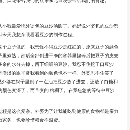
丽、烟花带给我们的欢乐和元宵晚会带给我们的有趣。
从小我最爱吃外婆包的豆沙汤圆了。妈妈说外婆包的豆沙都
以今天我想亲眼看看豆沙的制作过程。
这个豆子做的。我想怪不得豆沙是红红的，原来豆子的颜色
子里煮熟，然后全部倒进干净的容器里捏碎后把豆子的皮去
多余的水分去掉，留下细细的豆沙。我忍不住挖了口豆沙
是淡淡的跟平常我看到的颜色也不一样。外婆忍不住笑了
只见外婆在锅子里倒了一点油把豆沙放了进去，还放了白糖和
的颜色变深了，而且变的'粘稠了。在我焦急的等待中豆沙
过程是这么复杂。外婆为了让我能吃到健康的食物都是亲力
做家务，也要珍惜粮食不浪费。