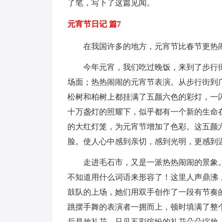
了笔，写下了这篇见闻。
元宵节日记 篇7
在我国许多的地方，元宵节比春节更热
今年元宵，我们吃过晚饭，来到了步行
场面；热热闹闹的元宵节表演。从步行街到
松树和柏树上都挂满了五颜六色的彩灯，一
十万盏灯的照耀下，似乎都有一个新的生命
的大红灯笼，为元宵节增加了色彩。这五颜
脸。使人心中感到亲切，感到光明，更感到
走进毛石市，又是一派热热闹闹的景象
不知道用什么词语来形容了！这里人声鼎沸
鼓队的上场，她们用双手创作了一段有节奏
跳摆手舞的表演者一拥而上，顿时填满了整
后是放礼花。只见五彩缤纷的礼花朵朵绽放