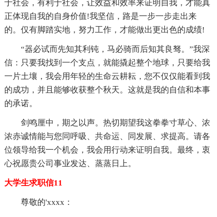
于社会，有利于社会，让效益和效率来证明自我，才能真
正体现自我的自身价值!我坚信，路是一步一步走出来
的。仅有脚踏实地，努力工作，才能做出更出色的成绩!
“器必试而先知其利钝，马必骑而后知其良驽。”我深
信：只要我找到一个支点，就能撬起整个地球，只要给我
一片土壤，我会用年轻的生命云耕耘，您不仅仅能看到我
的成功，并且能够收获整个秋天。这就是我的自信和本事
的承诺。
剑鸣厘中，期之以声。热切期望我这拳拳寸草心、浓
浓赤诚情能与您同呼吸、共命运、同发展、求提高。请各
位领导给我一个机会，我会用行动来证明自我。最终，衷
心祝愿贵公司事业发达、蒸蒸日上。
大学生求职信11
尊敬的'xxxx：