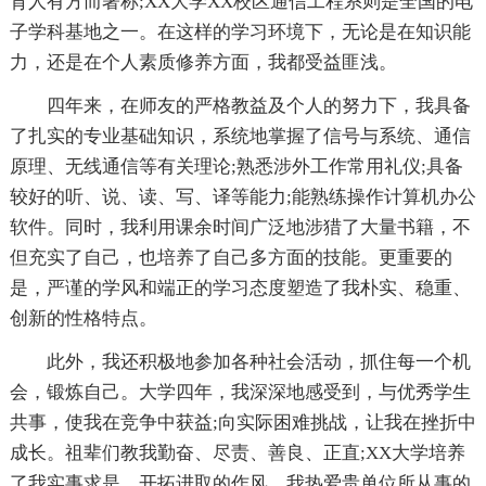
育人有方而著称;XX大学XX校区通信工程系则是全国的电
子学科基地之一。在这样的学习环境下，无论是在知识能
力，还是在个人素质修养方面，我都受益匪浅。
四年来，在师友的严格教益及个人的努力下，我具备
了扎实的专业基础知识，系统地掌握了信号与系统、通信
原理、无线通信等有关理论;熟悉涉外工作常用礼仪;具备
较好的听、说、读、写、译等能力;能熟练操作计算机办公
软件。同时，我利用课余时间广泛地涉猎了大量书籍，不
但充实了自己，也培养了自己多方面的技能。更重要的
是，严谨的学风和端正的学习态度塑造了我朴实、稳重、
创新的性格特点。
此外，我还积极地参加各种社会活动，抓住每一个机
会，锻炼自己。大学四年，我深深地感受到，与优秀学生
共事，使我在竞争中获益;向实际困难挑战，让我在挫折中
成长。祖辈们教我勤奋、尽责、善良、正直;XX大学培养
了我实事求是、开拓进取的作风。我热爱贵单位所从事的