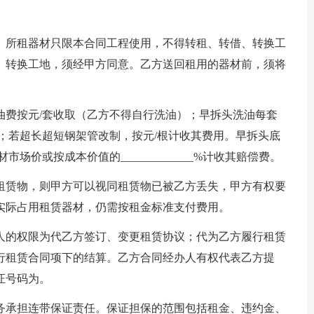
。所租器材只限本合同工程使用，不得转租、转借、转换工
、转换工地，须经甲方同意。乙方送回租用的器材前，须将
油费按元/套收取（乙方不得自行洗油）；早拆头洗油每套
；若超长超短钢架管改制，按元/根计收其费用。早拆头底
场价或按成本价值的_____________%计收其赔偿费。
租赁物，则甲方可以视同租赁物已被乙方丢失，甲方有权要
实际占用租赁器材，仍需按租金标准支付费用。
人的权限为代乙方签订、变更租赁协议；代为乙方履行租赁
行租赁合同项下的结算。乙方合同经办人有权代表乙方提
证号码为。
务承担连带保证责任。保证担保的范围包括租金、违约金、