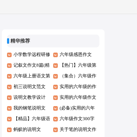
精华推荐
小学数学远程研修
六年级感恩作文
观课报告精彩
记叙文作文8篇(精
【热门】六年级第
品)
六年级上册语文第
一单元作文六篇
（集合）六年级作
五单元作文
初三说明文范文
文300字5篇
实用的六年级的作
说明文教学设计
文常用（6篇）
实用的六年级作文
我的钢笔说明文
[集合]
(必备)实用的六年
【精品】六年级语
级年的作文4篇
六年级作文300字
文五单元作文3篇
蚂蚁的说明文
[常用5篇]
关于笔的说明文作