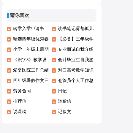
文300字合集五篇
猜你喜欢
转学入学申请书
读书笔记雾都孤儿
精选四年级优秀春
摘抄
【必备】三年级学
节作文汇编8篇
小学一年级上册期
生的作文合集10篇
专业面试自我介绍
中考试总结
《识字8》教学设
14篇
会计毕业生自我鉴
计
爱婴医院工作总结
定通用15篇
对口高考数学知识
四年级暑假作文三
点总结
仓管员个人工作总
篇
劳务合同
结
日记
推荐信
道歉信
说课稿
记叙文