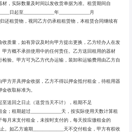
器材，实际数量及时间以发收货单据为准。租赁期间自
______日起至_____________年_____________月
，乙方未归还租赁物，视同乙方仍承租租赁物，本租赁合同继续有
验收质量，如有异议及时向甲方提出更换，乙方经办人在发
。甲方概不承担使用中的任何责任。乙方送回租用的器材
行检验。甲方可为乙方代办运输，装卸和运输费用由乙方自
由甲方开具押金收据，乙方不得以押金抵付租金，待租用器
押金收取标准为。
起至送回之日止（送货当天不计），租期不足
_天计算租金；租期超过_____________天，按实际使用天数计算租
于每月末支付租金，未按时支付的，每天按应缴租金的
日止。如乙方逾期_____________天不交付租金，甲方有权收