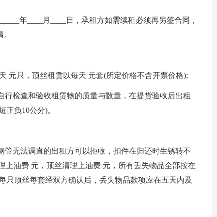
________年____月____日，承租方如需续租必须再另签合同，
清。
天 元只，顶丝租赁以每天 元套(所定价格不含开票价格);
应自行检查和验收租赁物的质量与数量，在提货验收后出租
正负10公分)。
弯钢管无法调直的出租方可以拒收，扣件在归还时生锈转不
理上油费 元，顶丝清理上油费 元，所有丢失物品全部按在
件每只顶丝每套经双方确认后，丢失物品款项应在五天内及