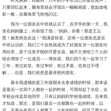
时光匆匆，转眼间，六年的小学生活已经接近尾声，
只要回忆起来，脑海里就会浮现出一幅幅画面，犹如放电
影一般，在脑海里飞快地闪过。
我与一位朋友在中班就认识了，在开学的第一天，我
坐在妈妈腿上，向前指了指：”妈妈，你看！那是王云
慧！她竟然也在这！”我满是惊喜。还有一位朋友也是在
中班认识的，我们三个自然就成为了好朋友另一位朋友叫
周欣奕，是个活发开朗的可爱女该。她不久便给三个人的
组合增加了一位成员——薄依诺。我们四个在一起学习了
三年，有过欢笑。有过争吵，有过矛盾，也有过不理
解……但是，我们依然是最亲密的朋友。
最令我遗憾的是三年级期末去拿成绩的时候，那本该
是最后一次四个人都在一起的时候，可我却起了水痘，去
学校会传染其他同学，只有让妈妈到学校领成绩。后来我
才知道，那次，是我们最后一次都聚在一起的时候，以
后，不再会有四个人相聚了。六年的时间，经历了两次分