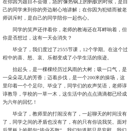
在你因为题目不会做，急的'像热锅上的蚂蚁的时候，是自
己的同学来到你的旁边耐心地讲解；在你因为犯错而被老
师训斥时，是自己的同学陪你一起伤心。
同学的笑声还伴着你，老师的教诲还在耳畔响着，但
你是否想过，这有一天会消失？
毕业了，我们度过了2555节课，12个学期。在这个过
程中的喜、怒、哀、乐都变成了小学生活的痕迹。
抬起头，是一棵棵经历过风雨的大树；吸一口气，是
一朵朵花儿的芳香；迈着步伐，是一个200米的操场，这
里印着一个个足印。毕业了，同学们的欢声笑语，老师谆
谆教导，学校的一草一木，这生活中的点点滴滴都已经成
为六年的回忆！
毕业了，教师里的打闹没有了，一起聊天的时间没有
了，同学之间的矛盾也没有了，有的只有你说我笑。面对
后黑板上的那句“毕业不散”，我们知道那只是安慰，我们