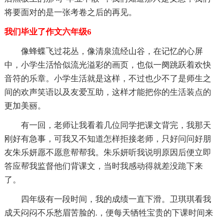
将要面对的是一张考卷之后的再见。
我们毕业了作文六年级6
像蜂蝶飞过花丛，像清泉流经山谷，在记忆的心屏
中，小学生活恰似流光溢彩的画页，也似一阕跳跃着欢快
音符的乐章。小学生活就是这样，不过也少不了是师生之
间的欢声笑语以及友爱互助，这样才能把你的生活装点的
更加美丽。
有一回，老师让我看着几位同学把课文背完，我那天
刚好有急事，可我又不知道怎样拒接老师，只好问问好朋
友朱乐妍愿不愿意帮帮我。朱乐妍听我说明原因后便立即
答应帮我监督他们背课文，当时我感动得就差没跪下来
了。
四年级有一段时间，我的成绩一直下滑。卫琪琪看我
成天闷闷不乐愁眉苦脸的.，便每天牺牲宝贵的下课时间来