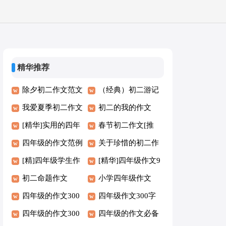
精华推荐
除夕初二作文范文
（经典）初二游记
我爱夏季初二作文
作文
初二的我的作文
[精华]实用的四年
春节初二作文[推
级的作文
四年级的作文范例
荐]
关于珍惜的初二作
（10篇）
[精]四年级学生作
文
[精华]四年级作文9
文8篇
初二命题作文
篇
小学四年级作文
四年级的作文300
[集锦7篇]
四年级作文300字
字通用【8篇】
四年级的作文300
通用（6篇）
四年级的作文必备