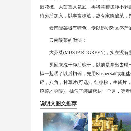
囵花椒、大茴置入瓮底，再将蒜瓣搓净不剥
待凉后加入，以丰富味逭，故有家腌酸菜，
云南酸菜极有特色，专以昆明郊区盛产
云南酸菜的做法：
大芥菜(MUSTARDGREEN)，实在没
买回来洗干净后晾干，以前是拿出去晒
椒一起晒了以后切碎，先用KosherSalt
碎，八角，甘草片(可选)，红糖粉，生酱片
腌菜才会酸)，揉匀了装罐密封一个月，等
说明文图文推荐