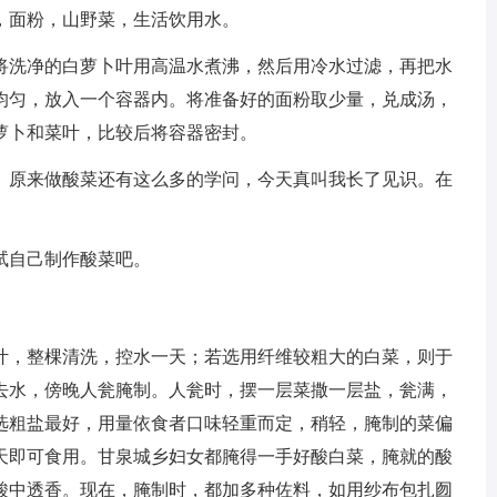
，面粉，山野菜，生活饮用水。
将洗净的白萝卜叶用高温水煮沸，然后用冷水过滤，再把水
均匀，放入一个容器内。将准备好的面粉取少量，兑成汤，
萝卜和菜叶，比较后将容器密封。
。原来做酸菜还有这么多的学问，今天真叫我长了见识。在
试自己制作酸菜吧。
叶，整棵清洗，控水一天；若选用纤维较粗大的白菜，则于
去水，傍晚人瓮腌制。人瓮时，摆一层菜撒一层盐，瓮满，
选粗盐最好，用量依食者口味轻重而定，稍轻，腌制的菜偏
0天即可食用。甘泉城乡妇女都腌得一手好酸白菜，腌就的酸
酸中透香。现在，腌制时，都加多种佐料，如用纱布包扎囫