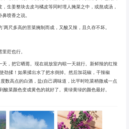
皮，生姜整块去皮与橘皮等同时埋人腌菜之中，或熬成汤，
扑鼻喷香之说。
的`两尺多高的苦菜腌制而成，又酸又辣，且久存不坏。
有雪里荭也行。
一天，把它晒蔫。现在就放室内晾一天就行。新鲜辣的红辣
或粗盐使劲揉！如果揉出水了把水倒掉。然后加花椒，干辣椒
，度数高点的白酒，盐(自己调味道，比平时吃菜稍微咸一点
看到酸菜颜色变成黄色的就好了。黄绿黄绿的颜色最好。