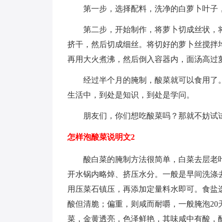
第一步，选择配料，洗净的白萝卜叶子
第二步，开始制作，将萝卜切成丝状，
挤干，然后切成细丝。将切好的萝卜丝搅拌
再用大火煮沸，然后倒入容器内，面汤高过
经过半个月的腌制，酸菜就可以食用了
生活中，到处是知识，到处是学问。
朋友们，你们想吃酸菜吗？那就不妨试
怎样泡酸菜说明文2
酸白菜的腌制方法很简单，白菜去层老
开水锅内略焯、挤压水分。一般是早间洗涤
用压菜石镇压，再添加定量料水即可。食盐
酸但清脆；偏重，则咸而耐嚼，一般腌泡2
菜，金黄透亮，色泽鲜艳，其味咸中有酸，