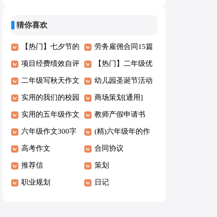
字5篇【经典】
(8篇)
猜你喜欢
【热门】七夕节的
劳务雇佣合同15篇
营销方案
项目经费绩效自评
【热门】二年级优
报告
二年级写秋天作文
秀作文10篇
幼儿园圣诞节活动
（经典）
实用的我们的校园
方案(集合15篇)
商场策划[通用]
四年级作文集锦九
实用的五年级作文
教师产假申请书
篇
300字汇总7篇
六年级作文300字
15篇
(精)六年级年的作
【范例4篇】
高考作文
文
合同协议
推荐信
策划
职业规划
日记