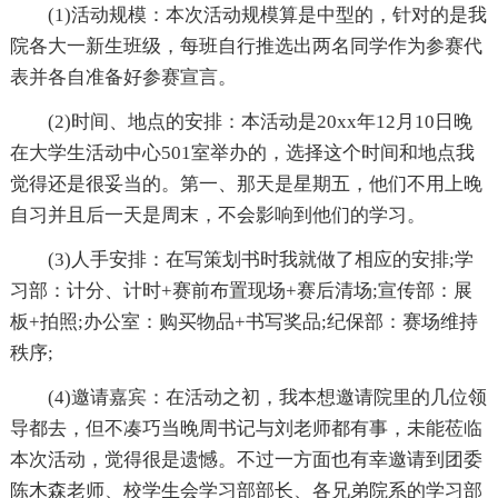
(1)活动规模：本次活动规模算是中型的，针对的是我
院各大一新生班级，每班自行推选出两名同学作为参赛代
表并各自准备好参赛宣言。
(2)时间、地点的安排：本活动是20xx年12月10日晚
在大学生活动中心501室举办的，选择这个时间和地点我
觉得还是很妥当的。第一、那天是星期五，他们不用上晚
自习并且后一天是周末，不会影响到他们的学习。
(3)人手安排：在写策划书时我就做了相应的安排;学
习部：计分、计时+赛前布置现场+赛后清场;宣传部：展
板+拍照;办公室：购买物品+书写奖品;纪保部：赛场维持
秩序;
(4)邀请嘉宾：在活动之初，我本想邀请院里的几位领
导都去，但不凑巧当晚周书记与刘老师都有事，未能莅临
本次活动，觉得很是遗憾。不过一方面也有幸邀请到团委
陈木森老师、校学生会学习部部长、各兄弟院系的学习部