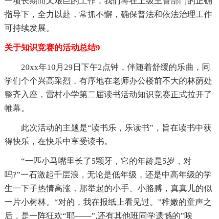
一项长期而又艰巨的工作，我们将在上级主管部门的正确
指导下，全力以赴，常抓不懈，确保普法和依法治理工作
可持续发展。
关于知识竞赛的活动总结9
20xx年10月29日下午2点钟，伴随着舒缓的乐曲，同
学们个个兴高采烈，有序地在老师办公楼前不大的林荫处
整齐入座，雷村小学第二届读书活动知识竞赛正式拉开了
帷幕。
此次活动的主题是“读书乐，乐读书”，旨在读书中获
得快乐，在快乐中享受读书。
“一匹小马嘴里长了5颗牙，它的年龄是5岁，对
吗?”一石激起千层浪，无论是低年级，还是中高年级的学
生一下子热情高涨，那举起的小手、小胳膊，真真儿的似
一片小树林。“对的，我在报纸上看见过。”稚嫩的童声之
后，是一阵狂欢“耶——”,还有其他班同学遗憾的”唉