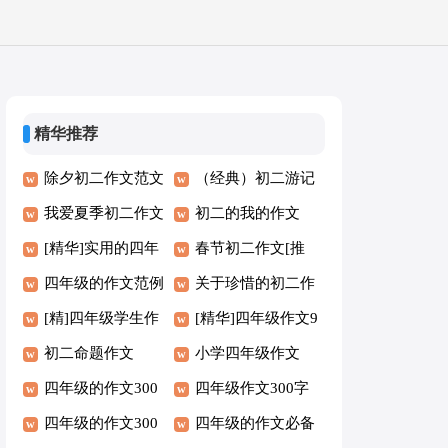
精华推荐
除夕初二作文范文
（经典）初二游记
我爱夏季初二作文
作文
初二的我的作文
[精华]实用的四年
春节初二作文[推
级的作文
四年级的作文范例
荐]
关于珍惜的初二作
（10篇）
[精]四年级学生作
文
[精华]四年级作文9
文8篇
初二命题作文
篇
小学四年级作文
四年级的作文300
[集锦7篇]
四年级作文300字
字通用【8篇】
四年级的作文300
通用（6篇）
四年级的作文必备