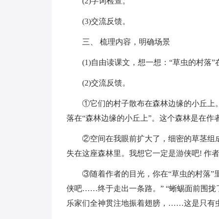
(2)字词检查。
(3)交流反馈。
三、 梳理内容，明确场景
(1)自由读课文，想一想：“草虫的村落
(2)交流反馈。
①它们的村子散布在森林边缘的小丘上
落在“森林边缘的小丘上”。这个森林是在作
②空间在我眼前扩大了，细密的草茎组
失在这座森林里。我想它一定是游侠吧! 作者
③随着作者的目光，你在“草虫的村落”里
侠吧……终于走出一条路。” “蜥蜴面前围拢
乐家们全神贯注地振着翅膀，……这是只有虫