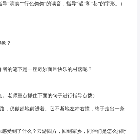
“演奏”“行色匆匆”的读音，指导“谧”和“巷”的字形。）
印象？
作者的笔下是一座奇妙而且快乐的村落呢？
会。老师重点抓住下面的句子进行指导点拨）
了路，仍傲然地前进着。它不断地左冲右撞，终于走出一条
中你感受到了什么？云游四方，回到家乡，同伴们是怎么招呼