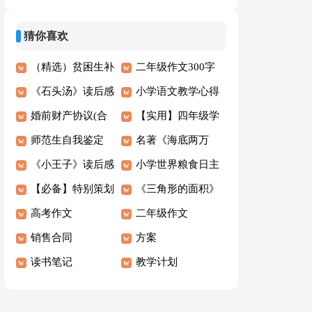
字5篇【经典】
(8篇)
猜你喜欢
（精选）贫困生补
二年级作文300字
助申请书
《石头汤》读后感
[通用]
小学语文教学心得
婚前财产协议(合
体会(集锦15篇)
【实用】四年级学
集15篇)
师范生自我鉴定
生作文300字七篇
名著《海底两万
(汇编15篇)
《小王子》读后感
里》读后感
小学世界粮食日主
【必备】特别策划
题班会教案
《三角形的面积》
6篇
高考作文
教学反思
二年级作文
销售合同
方案
读书笔记
教学计划