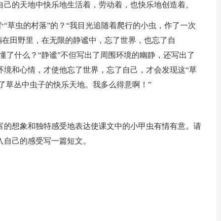
自己的天地中快乐地生活着，劳动着，也快乐地创造着。
“草虫的村落”的？“我目光追随着爬行的小虫，作了一次
又躺在田野里，在无限的静谧中，忘了世界，也忘了自
读懂了什么？“静谧”不但写出了周围环境的幽静，还写出了
环境和心情，才使他忘了世界，忘了自己，才会发现这“草
现了草丛中虫子的快乐天地。我多么得意啊！”
富的想象和独特感受地表达使课文中的小甲虫有情有意。请
入自己的感受写一篇短文。