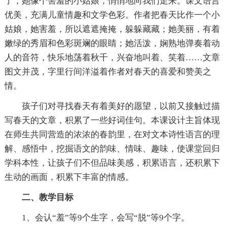
了，她像个害羞的小姑娘，悄悄地向我们走来。课文语言
优美，充满儿童情趣和文学色彩。作者把春天比作一个小
姑娘，她害羞，所以遮遮掩掩，躲躲藏藏；她美丽，有着
嫩绿的秀眉和色彩斑斓的眼睛；她活泼，娴熟地弹奏着动
人的音符，快乐地荡着秋千，兴奋地叫着、笑着……文章
图文并茂，字里行间洋溢着作者对春天的喜爱和赞美之
情。
孩子们对寻找春天有着美好的愿望，以前又接触过描
写春天的文章，积累了一些好词佳句。本课设计主旨体现
在师生共同营造的浓浓的春韵里，在对文本诗性语言的理
解、感悟中，挖掘语文的韵味、情味、趣味，使课堂回归
学科本性，让孩子们不但品味美感，积累语言，还积累下
生动的画面，积累下丰富的情感。
二、教学目标
1、会认“羞”等9个生字，会写“脱”等9个字。