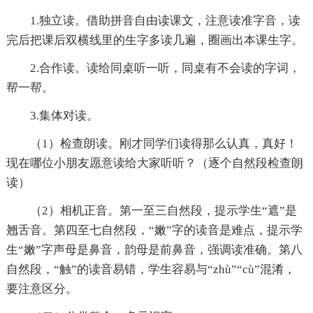
1.独立读。借助拼音自由读课文，注意读准字音，读
完后把课后双横线里的生字多读几遍，圈画出本课生字。
2.合作读。读给同桌听一听，同桌有不会读的字词，
帮一帮。
3.集体对读。
（1）检查朗读。刚才同学们读得那么认真，真好！
现在哪位小朋友愿意读给大家听听？（逐个自然段检查朗
读）
（2）相机正音。第一至三自然段，提示学生“遮”是
翘舌音。第四至七自然段，“嫩”字的读音是难点，提示学
生“嫩”字声母是鼻音，韵母是前鼻音，强调读准确。第八
自然段，“触”的读音易错，学生容易与“zhù”“cù”混淆，
要注意区分。