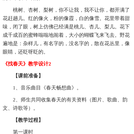
桃树、杏树、梨树，你不让我，我不让你，都开满了
花赶趟儿。红的像火，粉的像霞，白的像雪。花里带着甜
味，闭了眼，树上仿佛已经满是桃儿、杏儿、梨儿。花下
成千成百的蜜蜂嗡嗡地闹着，大小的蝴蝶飞来飞去。野花
遍地是：杂样儿，有名字的，没名字的，散在花丛里，像
眼睛，还眨呀眨的。
《找春天》教学设计2
【课前准备】
1、音乐曲目《春天畅想曲》。
2、师生共同收集春天的有关资料（图片、歌曲、韵
文、诗歌等）。
【教学过程】
第一课时