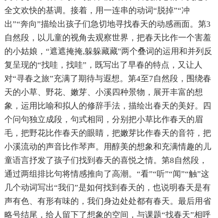
全文欢快的基调。接着，用一连串的动词“脱掉”“冲
出”“奔向”描绘出孩子们急切地寻找春天的动感画面。第3
自然段，以儿童的视角去观察世界，把春天比作一个害羞
的小姑娘，“遮遮掩掩,躲躲藏藏"两个叠词的运用和并列反
复呈现的“找哇，找哇”，既写出了早春的特点，又让人
对“寻春之旅”充满了期待与遐想。第4至7自然段，围绕春
天的小草、野花、嫩芽、小溪四种景物，展开丰富的想
象，运用比喻和拟人的修辞手法，描绘出春天的美好。四
个问句独立成段，句式相同，分别把小草比作春天的眉
毛，把野花比作春天的眼睛，把嫩芽比作春天的音符，把
小溪流动的声音比作琴声。用醇美的想象和充满情趣的儿
童语言抒发了孩子们找到春天的喜悦之情。第8自然段，
通过两组排比句将情感推向了高潮。“看”“听”“闻”“触”这
几个动词写出“我们”是如何找到春天的，也说明春天是有
声有色、有形有味的，我们身边处处都有春天。最后用省
略号结尾，给人留下了想象的空间，与课题“找春天”相呼