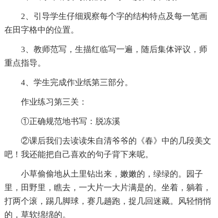
2、引导学生仔细观察每个字的结构特点及每一笔画
在田字格中的位置。
3、教师范写，生描红临写一遍，随后集体评议，师
重点指导。
4、学生完成作业纸第三部分。
作业练习第三关：
①正确规范地书写：脱冻溪
②课后我们去读读朱自清爷爷的《春》中的几段美文
吧！我还能把自己喜欢的句子背下来呢。
小草偷偷地从土里钻出来，嫩嫩的，绿绿的。园子
里，田野里，瞧去，一大片一大片满是的。坐着，躺着，
打两个滚，踢几脚球，赛几趟跑，捉几回迷藏。风轻悄悄
的，草软绵绵的。