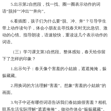
5.出示第2自然段，找一找、圈一圈表示动作的词
语“脱掉”“冲出”“奔向”。
6.看插图，孩子们为什么要“脱、冲、奔”？引导学生
带上动作读句子，体会小朋友去寻找春天时无比急切、激
动的心情。指导朗读，语速较快，重读这几个表示动作的
词语。
（三）学习课文第3自然段。整体感知，春天给你留
下了怎样的印象？
1.出示句子：春天像个害羞的小姑娘，遮遮掩掩，躲
躲藏藏。
2.用换词的方法理解“害羞”。想象“害羞的小姑娘”的
画面。
3.句子中还有哪些词语告诉我们春姑娘很害羞？相机
联系生活实际理解“遮遮掩掩”，做动作体会“躲躲藏藏”。