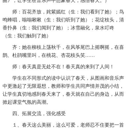
曲》，让学生在音乐声中想象春天，感悟春天。）
师：百花齐放，姹紫嫣红（生：我们看到了她）；鸟
鸣蜂唱，嗡嗡啾啾（生：我们听到了她）；花绽枝头，清
香扑鼻（生：我们闻到了她）；冰雪融化，泉水叮咚
（生：我们触到了她）
齐：她在柳枝上荡秋千，在风筝尾巴上摇啊摇，在喜
鹊、杜鹃嘴里叫，在桃花、杏花枝头笑……
师：春天真是无处不在！春天真的来到了人间！
学生在不同形式的读中认识了春天，从图画和音乐声
中更激起了无限遐想，教师和学生共同声情并茂的小结，
让学生真切地感到春天来了，春天就在自己的身边，从而
掀起课堂气氛的高潮。
四、拓展交流，强化感受
１、春天这么美丽，这么可爱，老师忍不住要把一首