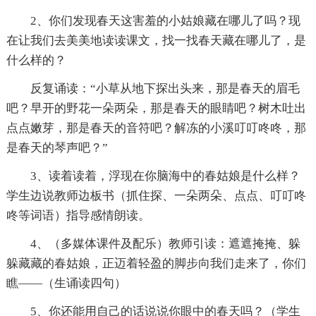
2、你们发现春天这害羞的小姑娘藏在哪儿了吗？现
在让我们去美美地读读课文，找一找春天藏在哪儿了，是
什么样的？
反复诵读：“小草从地下探出头来，那是春天的眉毛
吧？早开的野花一朵两朵，那是春天的眼睛吧？树木吐出
点点嫩芽，那是春天的音符吧？解冻的小溪叮叮咚咚，那
是春天的琴声吧？”
3、读着读着，浮现在你脑海中的春姑娘是什么样？
学生边说教师边板书（抓住探、一朵两朵、点点、叮叮咚
咚等词语）指导感情朗读。
4、（多媒体课件及配乐）教师引读：遮遮掩掩、躲
躲藏藏的春姑娘，正迈着轻盈的脚步向我们走来了，你们
瞧——（生诵读四句）
5、你还能用自己的话说说你眼中的春天吗？（学生