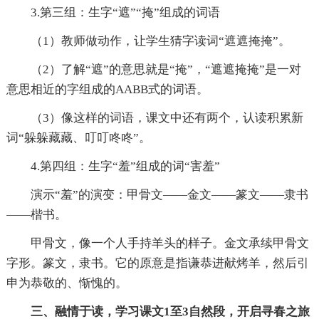
3.第三组：生字“遮”“掩”组成的词语
（1）教师做动作，让学生猜字读词“遮遮掩掩”。
（2）了解“遮”的意思就是“掩”，“遮遮掩掩”是一对
意思相近的字组成的AABB式的词语。
（3）像这样的词语，课文中还有两个，认读积累新
词“躲躲藏藏、叮叮咚咚”。
4.第四组：生字“羞”组成的词“害羞”
演示“羞”的演变：甲骨文——金文——篆文——隶书
——楷书。
甲骨文，像一个人手持羊头的样子。金文承续甲骨文
字形。篆文，隶书。它的原意是指谦恭进献烤羊，然后引
申为恭敬的、惭愧的。
三、融情于读，学习课文1至3自然段，开启寻春之旅