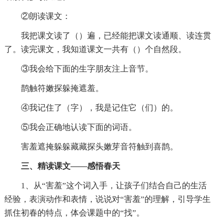
②朗读课文：
我把课文读了（）遍，已经能把课文读通顺、读连贯
了。读完课文，我知道课文一共有（）个自然段。
③我会给下面的生字朋友注上音节。
鹊触符嫩探躲掩遮羞。
④我记住了（字），我是记住它（们）的。
⑤我会正确地认读下面的词语。
害羞遮掩躲躲藏藏探头嫩芽音符触到喜鹊。
三、精读课文——感悟春天
1、从“害羞”这个词入手，让孩子们结合自己的生活
经验，表演动作和表情，说说对“害羞”的理解，引导学生
抓住初春的特点，体会课题中的“找”。