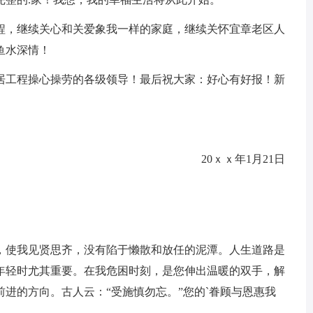
程，继续关心和关爱象我一样的家庭，继续关怀宜章老区人
鱼水深情！
居工程操心操劳的各级领导！最后祝大家：好心有好报！新
20ｘｘ年1月21日
，使我见贤思齐，没有陷于懒散和放任的泥潭。人生道路是
年轻时尤其重要。在我危困时刻，是您伸出温暖的双手，解
进的方向。古人云：“受施慎勿忘。”您的`眷顾与恩惠我