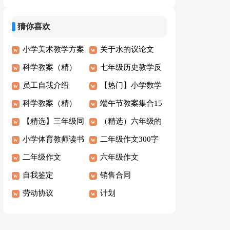
字5篇【经典】
(8篇)
猜你喜欢
小学美术教学方案
关于水的议论文
科学教案（精）
七年级历史教学反
员工自我介绍
思
【热门】小学数学
科学教案（精）
教案模板集锦七篇
端午节教案集合15
【精选】三年级同
篇
（精选）六年级的
学作文300字九篇
小学体育教师读书
作文4篇
二年级作文300字
心得
二年级作文
范例6篇
六年级作文
自我鉴定
销售合同
劳动协议
计划