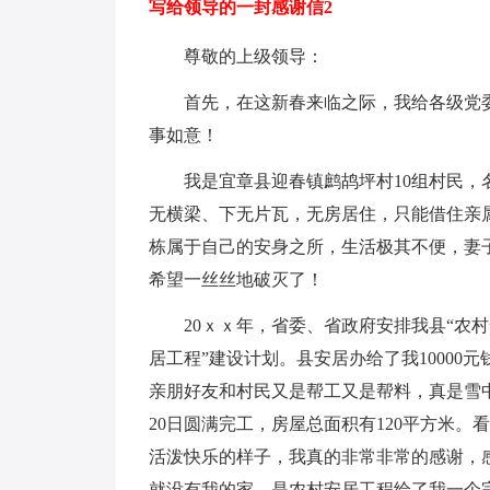
写给领导的一封感谢信2
尊敬的上级领导：
首先，在这新春来临之际，我给各级党
事如意！
我是宜章县迎春镇鹧鸪坪村10组村民，
无横梁、下无片瓦，无房居住，只能借住亲
栋属于自己的安身之所，生活极其不便，妻
希望一丝丝地破灭了！
20ｘｘ年，省委、省政府安排我县“农
居工程”建设计划。县安居办给了我10000
亲朋好友和村民又是帮工又是帮料，真是雪中
20日圆满完工，房屋总面积有120平方米
活泼快乐的样子，我真的非常非常的感谢，
就没有我的家，是农村安居工程给了我一个