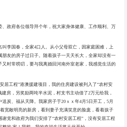
委、政府各位领导拜个年，祝大家身体健康、工作顺利、万
名叫李国春，全家4口人。从小父母双亡，因家庭困难，上
属朋友的房子过日子。随着孩子一天天长大，全家却没有一
子又时常唠叨，要与我离婚回河南外室老家，我感觉生活的
村安居工程”港澳援建项目，我的住房建设被列入了“农村安
元钱建房，另奖励两吨半水泥，村支书主动借了2万元给我，
送炭、福从天降。我家房子于20ｘｘ年4月5日开工，5月
。看着宽敞明亮的新房，看到妻子充满笑意的脸庞，看着孩子
感谢党和政府为我们安排了“农村安居工程”，没有安居工程
完整的.家！我想，我的幸福生活将从此开始。