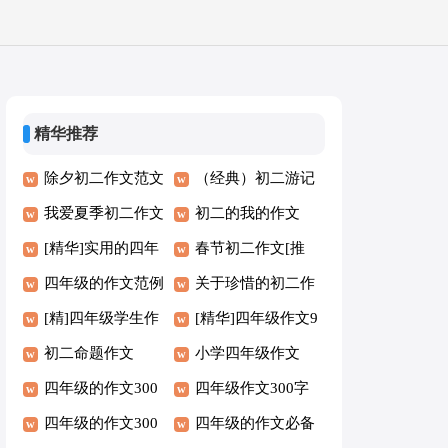
精华推荐
除夕初二作文范文
（经典）初二游记
我爱夏季初二作文
作文
初二的我的作文
[精华]实用的四年
春节初二作文[推
级的作文
四年级的作文范例
荐]
关于珍惜的初二作
（10篇）
[精]四年级学生作
文
[精华]四年级作文9
文8篇
初二命题作文
篇
小学四年级作文
四年级的作文300
[集锦7篇]
四年级作文300字
字通用【8篇】
四年级的作文300
通用（6篇）
四年级的作文必备