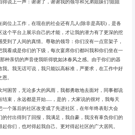
由得说上一声：谢谢了，谢谢我的领导和兄弟姐妹们!姐姐
会在岗位上工作，在现在的社会还有几人(除非是高职)，是各
区这个平台上展示自己的才能，才让我的潜力有了更深的挖
感受到了人间的真情。尊敬的领导：你们没有一点官架子，
把我看成是你们的下级，每次宴席你们都叫我和你们坐在一
..，那种亲切的声音使我听得犹如沐春风之感。由于你们的器
敬我。我无话可说，我只能以高标准，严要求，在工作中好
之恩。
坎坷困苦，无论多大的风雨，我都勇敢地去面对，同事都说
束，永远都是开始.....，是的，大家说的很对，我每天
把一个落后的社区改变成了先进社区，在年年终表彰大会
们的付出得到了回报，我满足，我自豪，我没有辜负你们的
得起你们，也对得起我自己。更对得起社区的广大居民。