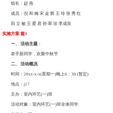
组长：赵 燕
成员：倪 和 梅 宋 金 辉 王 玲 张 秀 红
田 立 敏 王 爱 君 孙 翠 珍 李成良
实施方案 篇3
一、 活动主题
：
牵手新同学，欢聚中秋节
二、 活动概况
时间：20xx-x-x(星期一)晚上6：30 (暂定)
地点：j17
主办：室内环艺(一)班
活动对象：室内环艺(一)班全体同学