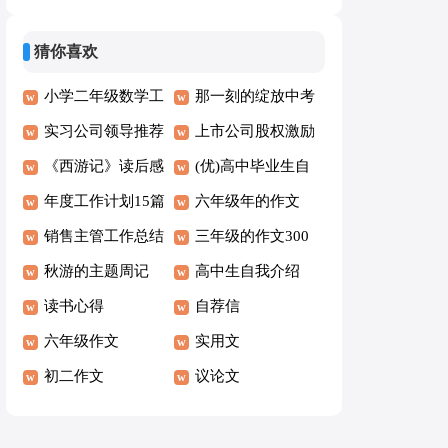
(7篇)
[经典4篇]
猜你喜欢
小学二年级数学工
那一刻的绽放中考
作总结
实习公司领导推荐
作文
上市公司股权激励
信
《西游记》读后感
方案
(优)高中毕业生自
合集15篇
年度工作计划15篇
我鉴定14篇
六年级年的作文
销售主管工作总结
（常用4篇）
三年级的作文300
15篇
秋游的主题周记
字6篇(推荐)
高中生自我介绍
读书心得
自荐信
六年级作文
实用文
初二作文
议论文